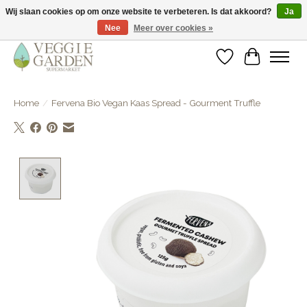
Wij slaan cookies op om onze website te verbeteren. Is dat akkoord?
Ja
Nee
Meer over cookies »
vegan & veggie products | free store pick-up
Verlanglijst
Winkelwa
Home
/
Fervena Bio Vegan Kaas Spread - Gourment Truffle
Product image slideshow Items