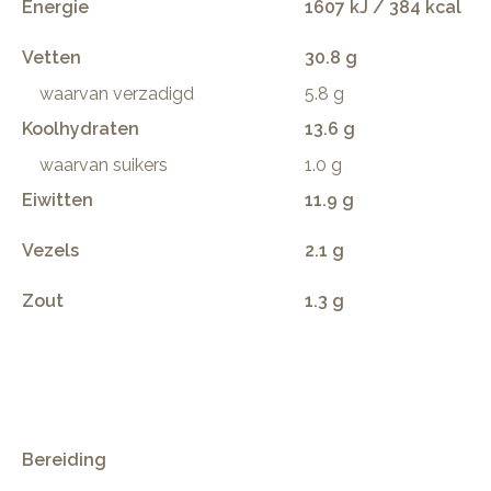
Energie
1607 kJ / 384 kcal
Vetten
30.8 g
waarvan verzadigd
5.8 g
Koolhydraten
13.6 g
waarvan suikers
1.0 g
Eiwitten
11.9 g
Vezels
2.1 g
Zout
1.3 g
.
Bereiding