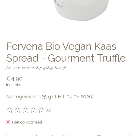
Fervena Bio Vegan Kaas
Spread - Gourment Truffle
Artikelnummer: 8719189282436
€4,90
Incl. btw
Nettogewicht: 125 g (T.H.T 09.06.2026)
(0)
De beoordeling van dit product is
0
van de 5
Niet op voorraad