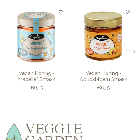
Items van productcarrousel
Vegan Honing -
Vegan Honing -
Madelief Smaak
Goudsbloem Smaak
€6,15
€6,15