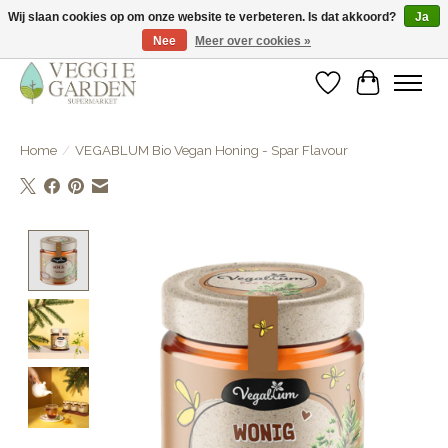
Wij slaan cookies op om onze website te verbeteren. Is dat akkoord?
Ja
Nee
Meer over cookies »
vegan & veggie products | free store pick-up
Verlanglijst
Winkelwa
Home
/
VEGABLUM Bio Vegan Honing - Spar Flavour
Product image slideshow Items