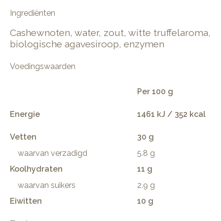
Ingrediënten
Cashewnoten, water, zout, witte truffelaroma,
biologische agavesiroop, enzymen
Voedingswaarden
Per 100 g
Energie
1461 kJ / 352 kcal
Vetten
30 g
waarvan verzadigd
5.8 g
Koolhydraten
11 g
waarvan suikers
2.9 g
Eiwitten
10 g