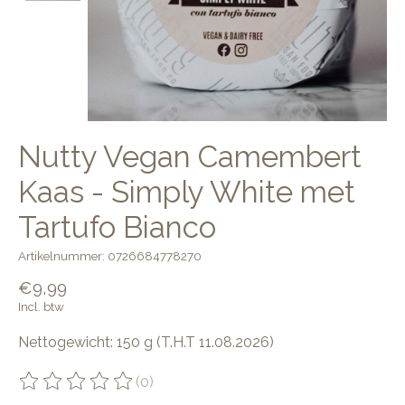
Nutty Vegan Camembert
Kaas - Simply White met
Tartufo Bianco
Artikelnummer: 0726684778270
€9,99
Incl. btw
Nettogewicht: 150 g (T.H.T 11.08.2026)
(0)
De beoordeling van dit product is
0
van de 5