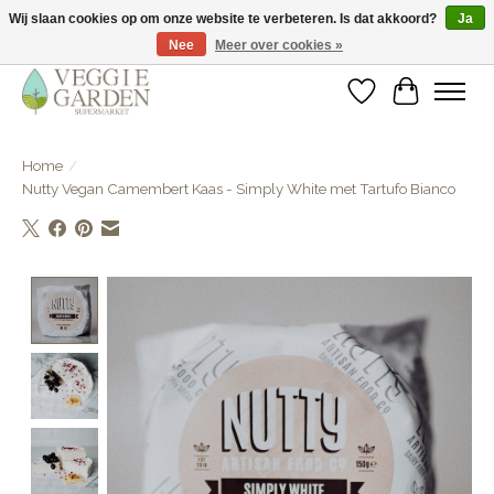
Wij slaan cookies op om onze website te verbeteren. Is dat akkoord?
Ja
Nee
Meer over cookies »
vegan & veggie products | free store pick-up
Verlanglijst
Winkelwa
Home
/
Nutty Vegan Camembert Kaas - Simply White met Tartufo Bianco
Product image slideshow Items