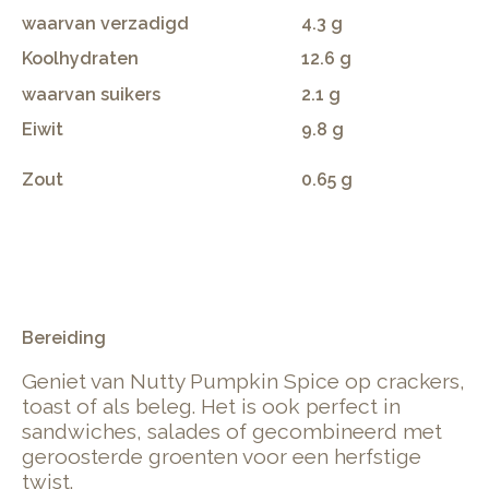
waarvan verzadigd
4.3 g
Koolhydraten
12.6 g
waarvan suikers
2.1 g
Eiwit
9.8 g
Zout
0.65 g
.
Bereiding
Geniet van Nutty Pumpkin Spice op crackers,
toast of als beleg. Het is ook perfect in
sandwiches, salades of gecombineerd met
geroosterde groenten voor een herfstige
twist.