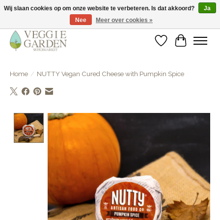
Wij slaan cookies op om onze website te verbeteren. Is dat akkoord?
Ja
Nee
Meer over cookies »
vegan & veggie products | free store pick-up
Verlanglijst
Winkelwa
Home
/
NUTTY Vegan Cured Cheese with Pumpkin Spice
Product image slideshow Items