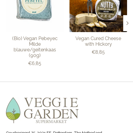
(Bio) Vegan Pebeyec
Vegan Cured Cheese
Milde
with Hickory
blauwe/geitenkaas
€8,85
(90g)
€6,85
Goudsesingel 75, 3031 EE, Rotterdam, The Netherland