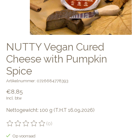
NUTTY Vegan Cured
Cheese with Pumpkin
Spice
Artikelnummer: 0726684778393
€8,85
Incl. btw
Nettogewicht: 100 g (T.H.T 16.09.2026)
(0)
De beoordeling van dit product is
0
van de 5
Op voorraad