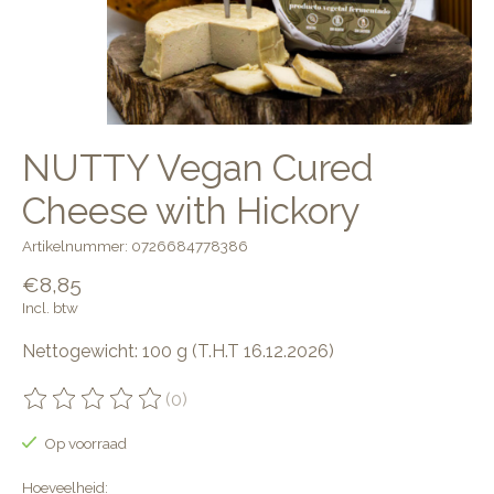
NUTTY Vegan Cured
Cheese with Hickory
Artikelnummer: 0726684778386
€8,85
Incl. btw
Nettogewicht: 100 g (T.H.T 16.12.2026)
(0)
De beoordeling van dit product is
0
van de 5
Op voorraad
Hoeveelheid: