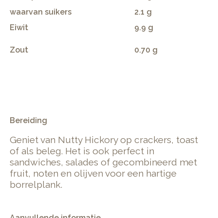
waarvan suikers
2.1 g
Eiwit
9.9 g
Zout
0.70 g
.
Bereiding
Geniet van Nutty Hickory op crackers, toast
of als beleg. Het is ook perfect in
sandwiches, salades of gecombineerd met
fruit, noten en olijven voor een hartige
borrelplank.
Aanvullende informatie