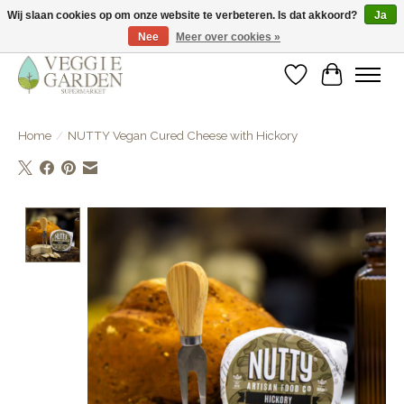
Wij slaan cookies op om onze website te verbeteren. Is dat akkoord?
Ja
Nee
Meer over cookies »
vegan & veggie products | free store pick-up
Verlanglijst
Winkelwa
Home
/
NUTTY Vegan Cured Cheese with Hickory
Product image slideshow Items