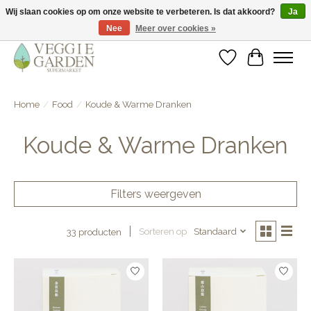
Wij slaan cookies op om onze website te verbeteren. Is dat akkoord?
Ja
Nee
Meer over cookies »
vegan & veggie products | free store pick-up
Verlanglijst
Winkelwa
Home
/
Food
/
Koude & Warme Dranken
Koude & Warme Dranken
Filters weergeven
Sorteren op
Standaard
33 producten