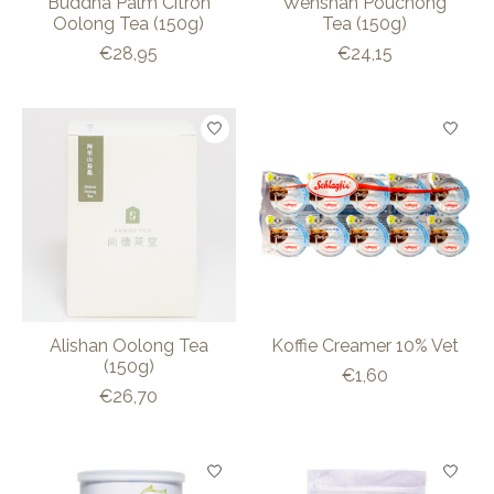
Buddha Palm Citron
Wenshan Pouchong
Oolong Tea (150g)
Tea (150g)
€28,95
€24,15
Alishan Oolong Tea
Koffie Creamer 10% Vet
(150g)
€1,60
€26,70