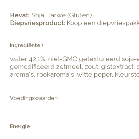
Bevat:
Soja, Tarwe (Gluten)
Diepvriesproduct:
Koop een diepvriespakke
Ingrediënten
water 42,1%, niet-GMO getextureerd soja-eiw
gemodificeerd zetmeel, zout, gistextract, 
aroma's, rookaroma's, witte peper, kleurstof
V
oedingswaarden
Energie