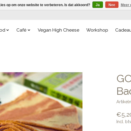
kies op om onze website te verbeteren. Is dat akkoord?
Ja
Nee
Meer 
od
Café
Vegan High Cheese
Workshop
Cadea
GO
Ba
Artike
€5,2
Incl. bt