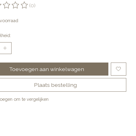
(0)
oordeling van dit product is
0
van de 5
voorraad
lheid:
Toevoegen aan winkelwagen
Plaats bestelling
oegen om te vergelijken