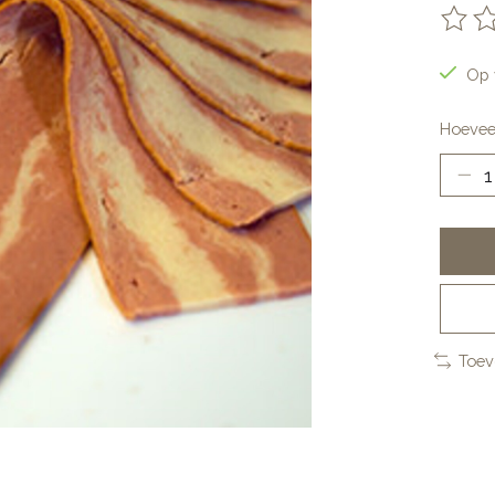
De be
Op 
Hoevee
Toev