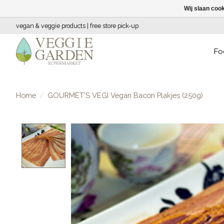
Wij slaan coo
vegan & veggie products | free store pick-up
Fo
Home
/
GOURMET'S VEGI Vegan Bacon Plakjes (250g)
Product image slideshow Items