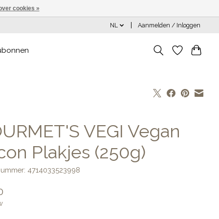
over cookies »
NL
Aanmelden / Inloggen
ubonnen
URMET'S VEGI Vegan
con Plakjes (250g)
lnummer: 4714033523998
0
w