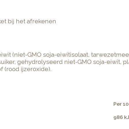
t bij het afrekenen
it (niet-GMO soja-eiwitisolaat, tarwezetmeel, 
suiker, gehydrolyseerd niet-GMO soja-eiwit, pla
 (rood ijzeroxide).
Per 10
986 kJ