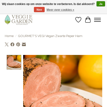
Wij slaan cookies op om onze website te verbeteren. Is dat akkoord?
Ja
Nee
Meer over cookies »
vegan & veggie products | free store pick-up
Verlanglijst
Winkelwa
Home
/
GOURMET'S VEGI Vegan Zwarte Peper Ham
Product image slideshow Items