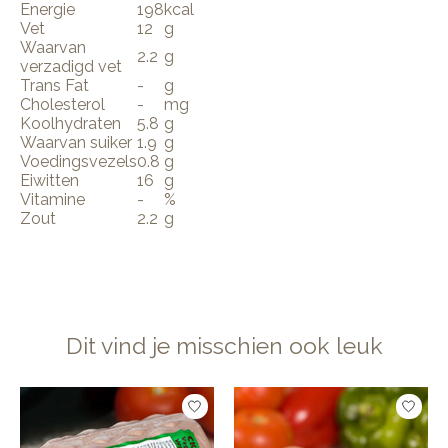
Energie
198
kcal
Vet
12
g
Waarvan
2.2
g
verzadigd vet
Trans Fat
-
g
Cholesterol
-
mg
Koolhydraten
5.8
g
Waarvan suiker
1.9
g
Voedingsvezels
0.8
g
Eiwitten
16
g
Vitamine
-
%
Zout
2.2
g
Dit vind je misschien ook leuk
Items van productcarrousel