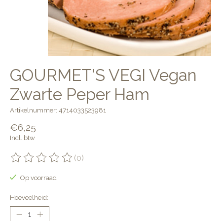
GOURMET'S VEGI Vegan
Zwarte Peper Ham
Artikelnummer: 4714033523981
€6,25
Incl. btw
(0)
De beoordeling van dit product is
0
van de 5
Op voorraad
Hoeveelheid: