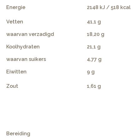
Energie
2148 kJ / 518 kcal
Vetten
41,1 g
waarvan verzadigd
18,20 g
Koolhydraten
21,1 g
waarvan suikers
4,77 g
Eiwitten
9 g
Zout
1,61 g
.
Bereiding