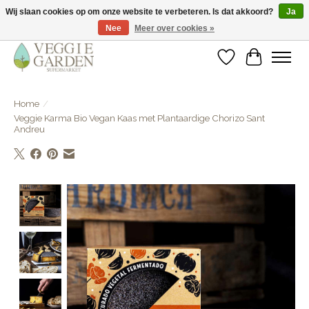
Wij slaan cookies op om onze website te verbeteren. Is dat akkoord?
Ja
Nee
Meer over cookies »
vegan & veggie products | free store pick-up
Verlanglijst
Winkelwa
Home
/
Veggie Karma Bio Vegan Kaas met Plantaardige Chorizo Sant
Andreu
Product image slideshow Items