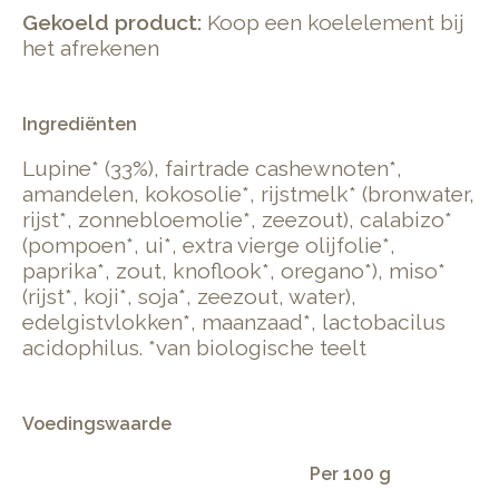
Gekoeld product:
Koop een koelelement bij
het afrekenen
Ingrediënten
Lupine* (33%), fairtrade cashewnoten*,
amandelen, kokosolie*, rijstmelk* (bronwater,
rijst*, zonnebloemolie*, zeezout), calabizo*
(pompoen*, ui*, extra vierge olijfolie*,
paprika*, zout, knoflook*, oregano*), miso*
(rijst*, koji*, soja*, zeezout, water),
edelgistvlokken*, maanzaad*, lactobacilus
acidophilus. *van biologische teelt
Voedingswaarde
Per 100 g