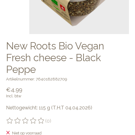
New Roots Bio Vegan
Fresh cheese - Black
Peppe
Artikelnummer: 7640182882709
€4,99
Incl. btw
Nettogewicht: 115 g (T.H.T 04.04.2026)
(0)
De beoordeling van dit product is
0
van de 5
Niet op voorraad