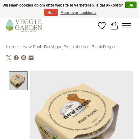
Wij slaan cookies op om onze website te verbeteren. Is dat akkoord?
Ja
Nee
Meer over cookies »
vegan & veggie products | free store pick-up
Verlanglijst
Winkelwa
Home
/
New Roots Bio Vegan Fresh cheese - Black Peppe
Product image slideshow Items