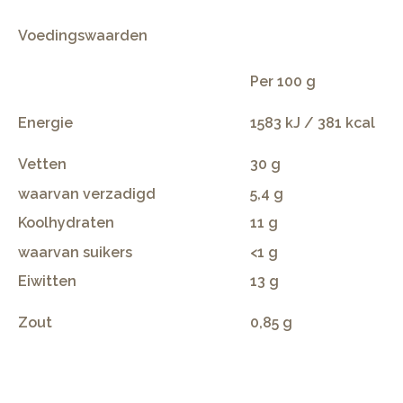
Voedingswaarden
Per 100 g
Energie
1583 kJ / 381 kcal
Vetten
30 g
waarvan verzadigd
5,4 g
Koolhydraten
11 g
waarvan suikers
<1 g
Eiwitten
13 g
Zout
0,85 g