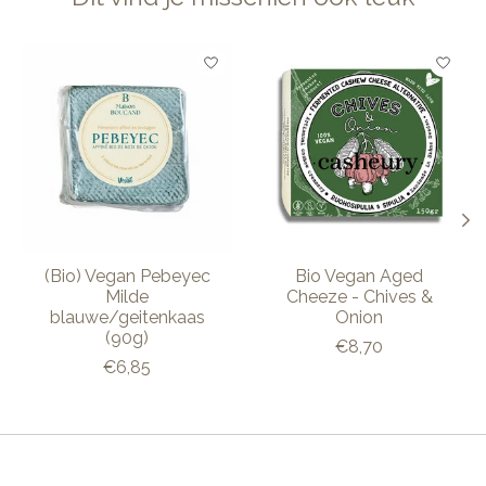
Items van productcarrousel
(Bio) Vegan Pebeyec
Bio Vegan Aged
Milde
Cheeze - Chives &
blauwe/geitenkaas
Onion
(90g)
€8,70
€6,85